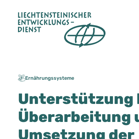
Zum
Inhalt
springen
Ernährungssysteme
Unterstützung 
Überarbeitung 
Umsetzung der