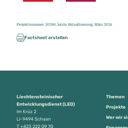
Projektnummer: 20280, letzte Aktualisierung: März 2026
Factsheet erstellen
Liechtensteinischer
Themen
Entwicklungsdienst (LED)
Projekte
Im Krüz 2
Wer wir s
LI-9494 Schaan
T
+423 222 09 70
Engageme