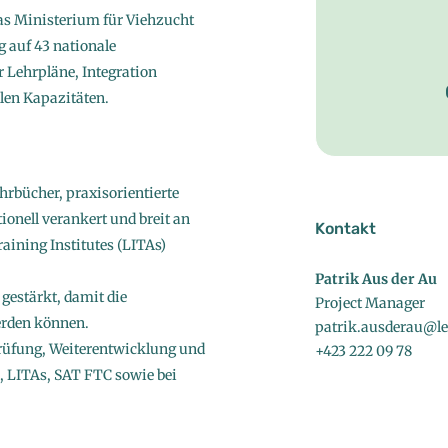
as Ministerium für Viehzucht
 auf 43 nationale
r Lehrpläne, Integration
len Kapazitäten.
rbücher, praxisorientierte
onell verankert und breit an
Kontakt
raining Institutes (LITAs)
Patrik Aus der Au
gestärkt, damit die
Project Manager
rden können.
patrik.ausderau@led
prüfung, Weiterentwicklung und
+423 222 09 78
 LITAs, SAT FTC sowie bei