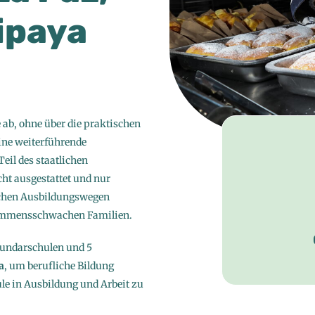
uipaya
s
e ab, ohne über die praktischen
ine weiterführende
eil des staatlichen
echt ausgestattet und nur
schen Ausbildungswegen
nkommensschwachen Familien.
undarschulen und 5
a
, um berufliche Bildung
le in Ausbildung und Arbeit zu