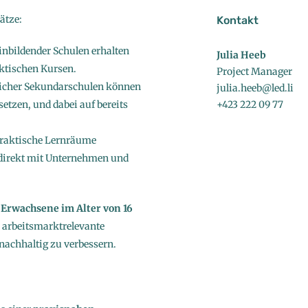
sätze:
Kontakt
inbildender Schulen erhalten
Julia Heeb
aktischen Kursen.
Project Manager
licher Sekundarschulen können
julia.heeb@led.li
etzen, und dabei auf bereits
+423 222 09 77
praktische Lernräume
 direkt mit Unternehmen und
 Erwachsene im Alter von 16
, arbeitsmarktrelevante
chhaltig zu verbessern.