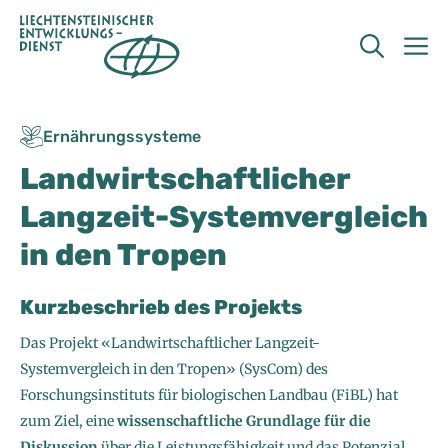
Zum
Inhalt
M
springen
Ernährungssysteme
Landwirtschaftlicher
Langzeit-Systemvergleich
in den Tropen
Kurzbeschrieb des Projekts
Das Projekt «Landwirtschaftlicher Langzeit-
Systemvergleich in den Tropen» (SysCom) des
Forschungsinstituts für biologischen Landbau (FiBL) hat
zum Ziel, eine
wissenschaftliche Grundlage für die
Diskussion
über die Leistungsfähigkeit und das Potenzial